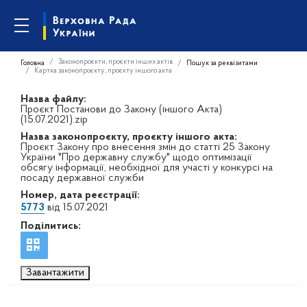
Законопроєкти, проєкти інших актів
Головна
Пошук за реквізитами
Картка законопроєкту, проєкту іншого акта
Назва файлу:
Проєкт Постанови до Закону (іншого Акта)
(15.07.2021).zip
Назва законопроєкту, проєкту іншого акта:
Проєкт Закону про внесення змін до статті 25 Закону
України "Про державну службу" щодо оптимізації
обсягу інформації, необхідної для участі у конкурсі на
посаду державної служби
Номер, дата реєстрації:
5773
від 15.07.2021
Поділитись:
Завантажити