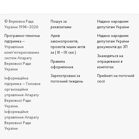
© Верховна Рада
Пошук за
Надано народним
України 1994—2026
реквізитами
депутатам України
Програмно-технічна
Архів
Надано народним
підтримка
—
законопроєктів,
депутатам України
Управління
проєктів інших актів
документів до ЗП
комп'ютеризованих
за ( III – IX скл.)
Знаходяться на
систем Апарату
Правила
опрацюванні в
Верховної Ради
оформлення
комітетах
України
Зареєстровані за
Прийняті на поточній
Iнформаційна
поточний тиждень
сесії
підтримка — Головне
організаційне
управління Апарату
Верховної Ради
України,
Інформаційне
управління Апарату
Верховної Ради
України