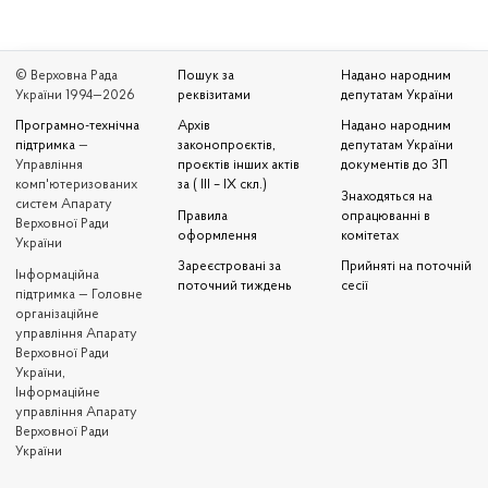
© Верховна Рада
Пошук за
Надано народним
України 1994—2026
реквізитами
депутатам України
Програмно-технічна
Архів
Надано народним
підтримка
—
законопроєктів,
депутатам України
Управління
проєктів інших актів
документів до ЗП
комп'ютеризованих
за ( III – IX скл.)
Знаходяться на
систем Апарату
Правила
опрацюванні в
Верховної Ради
оформлення
комітетах
України
Зареєстровані за
Прийняті на поточній
Iнформаційна
поточний тиждень
сесії
підтримка — Головне
організаційне
управління Апарату
Верховної Ради
України,
Інформаційне
управління Апарату
Верховної Ради
України