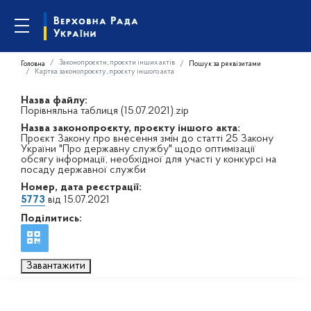
Законопроєкти, проєкти інших актів
Головна
Пошук за реквізитами
Картка законопроєкту, проєкту іншого акта
Назва файлу:
Порівняльна таблиця (15.07.2021).zip
Назва законопроєкту, проєкту іншого акта:
Проєкт Закону про внесення змін до статті 25 Закону
України "Про державну службу" щодо оптимізації
обсягу інформації, необхідної для участі у конкурсі на
посаду державної служби
Номер, дата реєстрації:
5773
від 15.07.2021
Поділитись:
Завантажити