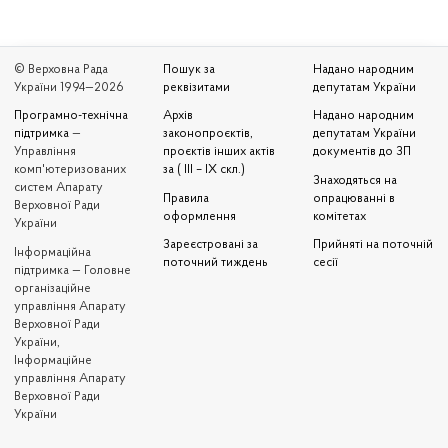
© Верховна Рада
Пошук за
Надано народним
України 1994—2026
реквізитами
депутатам України
Програмно-технічна
Архів
Надано народним
підтримка
—
законопроєктів,
депутатам України
Управління
проєктів інших актів
документів до ЗП
комп'ютеризованих
за ( III – IX скл.)
Знаходяться на
систем Апарату
Правила
опрацюванні в
Верховної Ради
оформлення
комітетах
України
Зареєстровані за
Прийняті на поточній
Iнформаційна
поточний тиждень
сесії
підтримка — Головне
організаційне
управління Апарату
Верховної Ради
України,
Інформаційне
управління Апарату
Верховної Ради
України