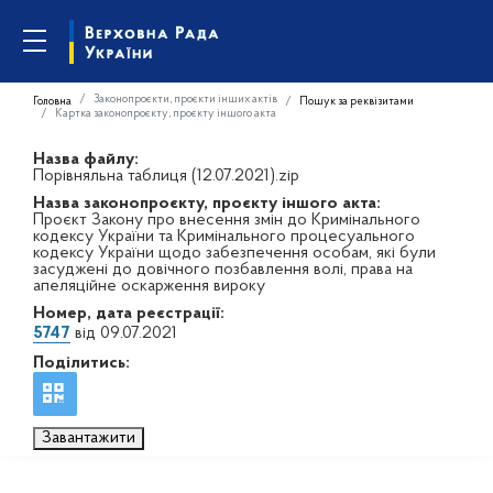
Законопроєкти, проєкти інших актів
Головна
Пошук за реквізитами
Картка законопроєкту, проєкту іншого акта
Назва файлу:
Порівняльна таблиця (12.07.2021).zip
Назва законопроєкту, проєкту іншого акта:
Проєкт Закону про внесення змін до Кримінального
кодексу України та Кримінального процесуального
кодексу України щодо забезпечення особам, які були
засуджені до довічного позбавлення волі, права на
апеляційне оскарження вироку
Номер, дата реєстрації:
5747
від 09.07.2021
Поділитись:
Завантажити