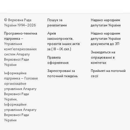
© Верховна Рада
Пошук за
Надано народним
України 1994—2026
реквізитами
депутатам України
Програмно-технічна
Архів
Надано народним
підтримка
—
законопроєктів,
депутатам України
Управління
проєктів інших актів
документів до ЗП
комп'ютеризованих
за ( III – IX скл.)
Знаходяться на
систем Апарату
Правила
опрацюванні в
Верховної Ради
оформлення
комітетах
України
Зареєстровані за
Прийняті на поточній
Iнформаційна
поточний тиждень
сесії
підтримка — Головне
організаційне
управління Апарату
Верховної Ради
України,
Інформаційне
управління Апарату
Верховної Ради
України