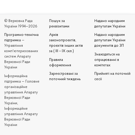
© Верховна Рада
Пошук за
Надано народним
України 1994—2026
реквізитами
депутатам України
Програмно-технічна
Архів
Надано народним
підтримка
—
законопроєктів,
депутатам України
Управління
проєктів інших актів
документів до ЗП
комп'ютеризованих
за ( III – IX скл.)
Знаходяться на
систем Апарату
Правила
опрацюванні в
Верховної Ради
оформлення
комітетах
України
Зареєстровані за
Прийняті на поточній
Iнформаційна
поточний тиждень
сесії
підтримка — Головне
організаційне
управління Апарату
Верховної Ради
України,
Інформаційне
управління Апарату
Верховної Ради
України