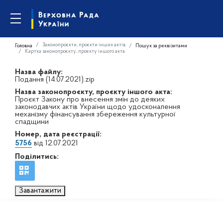
Законопроєкти, проєкти інших актів
Головна
Пошук за реквізитами
Картка законопроєкту, проєкту іншого акта
Назва файлу:
Подання (14.07.2021).zip
Назва законопроєкту, проєкту іншого акта:
Проєкт Закону про внесення змін до деяких
законодавчих актів України щодо удосконалення
механізму фінансування збереження культурної
спадщини
Номер, дата реєстрації:
5756
від 12.07.2021
Поділитись:
Завантажити