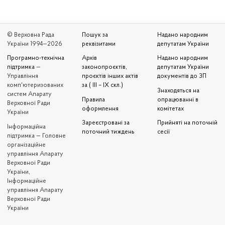
© Верховна Рада
Пошук за
Надано народним
України 1994—2026
реквізитами
депутатам України
Програмно-технічна
Архів
Надано народним
підтримка
—
законопроєктів,
депутатам України
Управління
проєктів інших актів
документів до ЗП
комп'ютеризованих
за ( III – IX скл.)
Знаходяться на
систем Апарату
Правила
опрацюванні в
Верховної Ради
оформлення
комітетах
України
Зареєстровані за
Прийняті на поточній
Iнформаційна
поточний тиждень
сесії
підтримка — Головне
організаційне
управління Апарату
Верховної Ради
України,
Інформаційне
управління Апарату
Верховної Ради
України