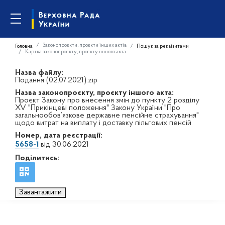
Законопроєкти, проєкти інших актів
Головна
Пошук за реквізитами
Картка законопроєкту, проєкту іншого акта
Назва файлу:
Подання (02.07.2021).zip
Назва законопроєкту, проєкту іншого акта:
Проєкт Закону про внесення змін до пункту 2 розділу
XV "Прикінцеві положення" Закону України "Про
загальнообов’язкове державне пенсійне страхування"
щодо витрат на виплату і доставку пільгових пенсій
Номер, дата реєстрації:
5658-1
від 30.06.2021
Поділитись:
Завантажити