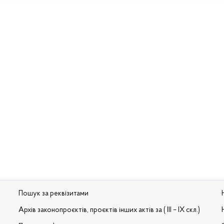
Пошук за реквізитами
Архів законопроєктів, проєктів інших актів за ( III – IX скл.)