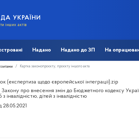
АДА УКРАЇНИ
и інших актів
єстровані
Надано
Надано до ЗП
На опрацюван
Картка законопроєкту, проєкту іншого акта
візитами
к (експертиза щодо європейської інтеграції).zip
 Закону про внесення змін до Бюджетного кодексу Україн
б з інвалідністю, дітей з інвалідністю
д 28.05.2021