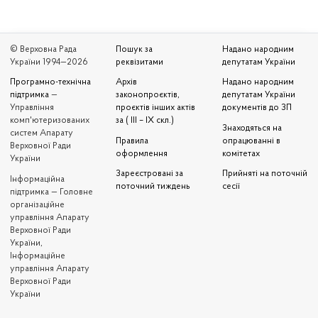
© Верховна Рада
Пошук за
Надано народним
України 1994—2026
реквізитами
депутатам України
Програмно-технічна
Архів
Надано народним
підтримка
—
законопроєктів,
депутатам України
Управління
проєктів інших актів
документів до ЗП
комп'ютеризованих
за ( III – IX скл.)
Знаходяться на
систем Апарату
Правила
опрацюванні в
Верховної Ради
оформлення
комітетах
України
Зареєстровані за
Прийняті на поточній
Iнформаційна
поточний тиждень
сесії
підтримка — Головне
організаційне
управління Апарату
Верховної Ради
України,
Інформаційне
управління Апарату
Верховної Ради
України