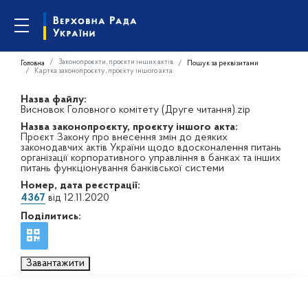
Законопроєкти, проєкти інших актів
Головна
Пошук за реквізитами
Картка законопроєкту, проєкту іншого акта
Назва файлу:
Висновок Головного комітету (Друге читання).zip
Назва законопроєкту, проєкту іншого акта:
Проєкт Закону про внесення змін до деяких
законодавчих актів України щодо вдосконалення питань
організації корпоративного управління в банках та інших
питань функціонування банківської системи
Номер, дата реєстрації:
4367
від 12.11.2020
Поділитись:
Завантажити