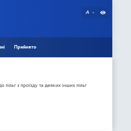
A
ні
Прийнято
пільг з проїзду та деяких інших пільг