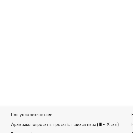
Пошук за реквізитами
Архів законопроєктів, проєктів інших актів за ( III – IX скл.)