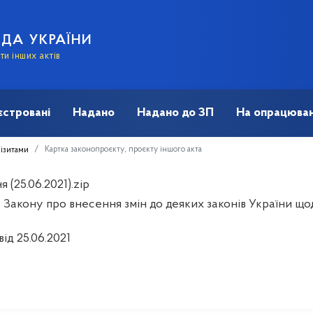
АДА УКРАЇНИ
и інших актів
єстровані
Надано
Надано до ЗП
На опрацюван
Картка законопроєкту, проєкту іншого акта
візитами
 (25.06.2021).zip
Закону про внесення змін до деяких законів України щодо 
від 25.06.2021