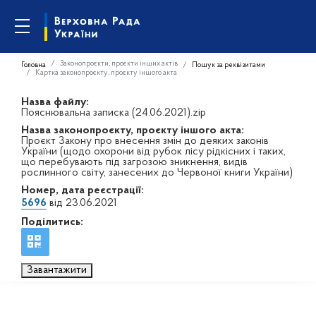
Законопроєкти, проєкти інших актів
Головна
Пошук за реквізитами
Картка законопроєкту, проєкту іншого акта
Назва файлу:
Пояснювальна записка (24.06.2021).zip
Назва законопроєкту, проєкту іншого акта:
Проєкт Закону про внесення змін до деяких законів
України (щодо охорони від рубок лісу рідкісних і таких,
що перебувають під загрозою зникнення, видів
рослинного світу, занесених до Червоної книги України)
Номер, дата реєстрації:
5696
від 23.06.2021
Поділитись:
Завантажити