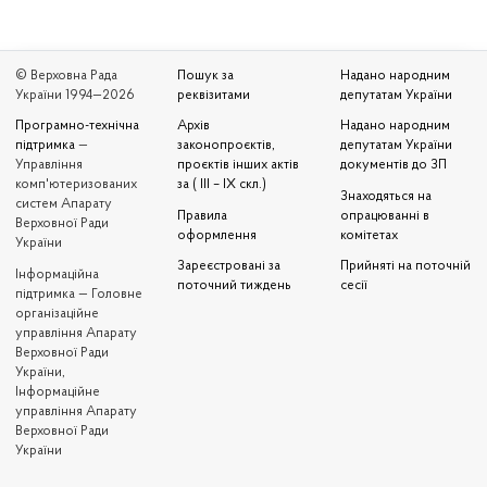
© Верховна Рада
Пошук за
Надано народним
України 1994—2026
реквізитами
депутатам України
Програмно-технічна
Архів
Надано народним
підтримка
—
законопроєктів,
депутатам України
Управління
проєктів інших актів
документів до ЗП
комп'ютеризованих
за ( III – IX скл.)
Знаходяться на
систем Апарату
Правила
опрацюванні в
Верховної Ради
оформлення
комітетах
України
Зареєстровані за
Прийняті на поточній
Iнформаційна
поточний тиждень
сесії
підтримка — Головне
організаційне
управління Апарату
Верховної Ради
України,
Інформаційне
управління Апарату
Верховної Ради
України