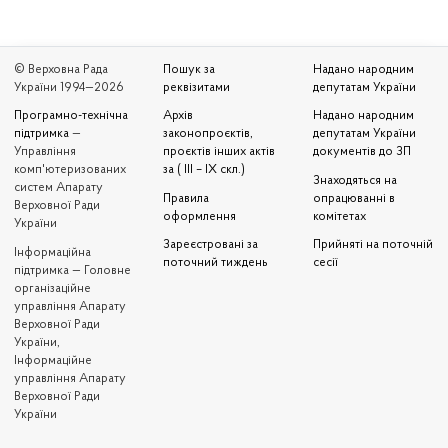
© Верховна Рада
Пошук за
Надано народним
України 1994—2026
реквізитами
депутатам України
Програмно-технічна
Архів
Надано народним
підтримка
—
законопроєктів,
депутатам України
Управління
проєктів інших актів
документів до ЗП
комп'ютеризованих
за ( III – IX скл.)
Знаходяться на
систем Апарату
Правила
опрацюванні в
Верховної Ради
оформлення
комітетах
України
Зареєстровані за
Прийняті на поточній
Iнформаційна
поточний тиждень
сесії
підтримка — Головне
організаційне
управління Апарату
Верховної Ради
України,
Інформаційне
управління Апарату
Верховної Ради
України