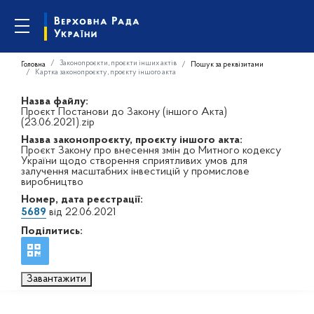
Законопроєкти, проєкти інших актів
Головна
Пошук за реквізитами
Картка законопроєкту, проєкту іншого акта
Назва файлу:
Проєкт Постанови до Закону (іншого Акта)
(23.06.2021).zip
Назва законопроєкту, проєкту іншого акта:
Проєкт Закону про внесення змін до Митного кодексу
України щодо створення сприятливих умов для
залучення масштабних інвестицій у промислове
виробництво
Номер, дата реєстрації:
5689
від 22.06.2021
Поділитись:
Завантажити