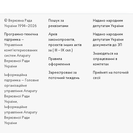
© Верховна Рада
Пошук за
Надано народним
України 1994—2026
реквізитами
депутатам України
Програмно-технічна
Архів
Надано народним
підтримка
—
законопроєктів,
депутатам України
Управління
проєктів інших актів
документів до ЗП
комп'ютеризованих
за ( III – IX скл.)
Знаходяться на
систем Апарату
Правила
опрацюванні в
Верховної Ради
оформлення
комітетах
України
Зареєстровані за
Прийняті на поточній
Iнформаційна
поточний тиждень
сесії
підтримка — Головне
організаційне
управління Апарату
Верховної Ради
України,
Інформаційне
управління Апарату
Верховної Ради
України