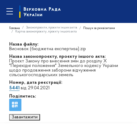
Законопроєкти, проєкти інших актів
Головна
Пошук за реквізитами
Картка законопроєкту, проєкту іншого акта
Назва файлу:
Висновок (бюджетна експертиза).zip
Назва законопроєкту, проєкту іншого акта:
Проєкт Закону про внесення змін до розділу X
"Перехідні положення" Земельного кодексу України
щодо продовження заборони відчуження
сільськогосподарських земель
Номер, дата реєстрації:
5441
від 29.04.2021
Поділитись:
Завантажити