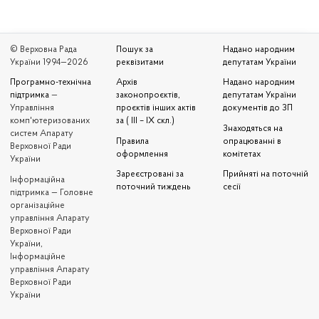
© Верховна Рада
Пошук за
Надано народним
України 1994—2026
реквізитами
депутатам України
Програмно-технічна
Архів
Надано народним
підтримка
—
законопроєктів,
депутатам України
Управління
проєктів інших актів
документів до ЗП
комп'ютеризованих
за ( III – IX скл.)
Знаходяться на
систем Апарату
Правила
опрацюванні в
Верховної Ради
оформлення
комітетах
України
Зареєстровані за
Прийняті на поточній
Iнформаційна
поточний тиждень
сесії
підтримка — Головне
організаційне
управління Апарату
Верховної Ради
України,
Інформаційне
управління Апарату
Верховної Ради
України