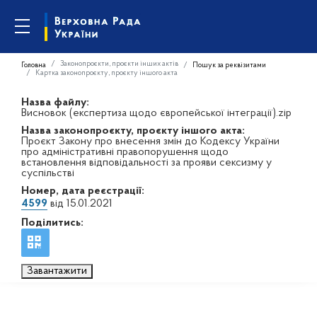
Законопроєкти, проєкти інших актів
Головна
Пошук за реквізитами
Картка законопроєкту, проєкту іншого акта
Назва файлу:
Висновок (експертиза щодо європейської інтеграції).zip
Назва законопроєкту, проєкту іншого акта:
Проєкт Закону про внесення змін до Кодексу України
про адміністративні правопорушення щодо
встановлення відповідальності за прояви сексизму у
суспільстві
Номер, дата реєстрації:
4599
від 15.01.2021
Поділитись:
Завантажити