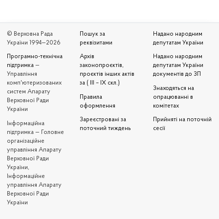
© Верховна Рада
Пошук за
Надано народним
України 1994—2026
реквізитами
депутатам України
Програмно-технічна
Архів
Надано народним
підтримка
—
законопроєктів,
депутатам України
Управління
проєктів інших актів
документів до ЗП
комп'ютеризованих
за ( III – IX скл.)
Знаходяться на
систем Апарату
Правила
опрацюванні в
Верховної Ради
оформлення
комітетах
України
Зареєстровані за
Прийняті на поточній
Iнформаційна
поточний тиждень
сесії
підтримка — Головне
організаційне
управління Апарату
Верховної Ради
України,
Інформаційне
управління Апарату
Верховної Ради
України