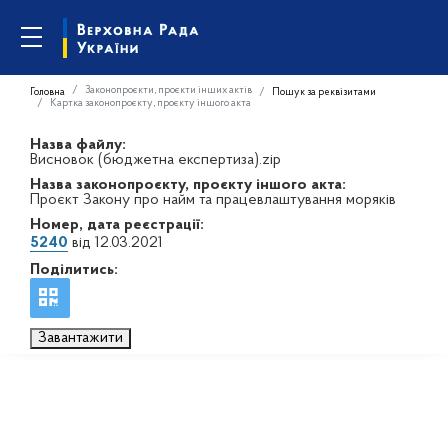
Законопроєкти, проєкти інших актів
Головна
Пошук за реквізитами
Картка законопроєкту, проєкту іншого акта
Назва файлу:
Висновок (бюджетна експертиза).zip
Назва законопроєкту, проєкту іншого акта:
Проєкт Закону про найм та працевлаштування моряків
Номер, дата реєстрації:
5240
від 12.03.2021
Поділитись:
Завантажити