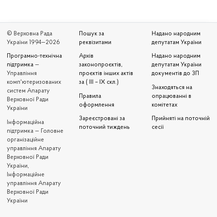
© Верховна Рада
Пошук за
Надано народним
України 1994—2026
реквізитами
депутатам України
Програмно-технічна
Архів
Надано народним
підтримка
—
законопроєктів,
депутатам України
Управління
проєктів інших актів
документів до ЗП
комп'ютеризованих
за ( III – IX скл.)
Знаходяться на
систем Апарату
Правила
опрацюванні в
Верховної Ради
оформлення
комітетах
України
Зареєстровані за
Прийняті на поточній
Iнформаційна
поточний тиждень
сесії
підтримка — Головне
організаційне
управління Апарату
Верховної Ради
України,
Інформаційне
управління Апарату
Верховної Ради
України