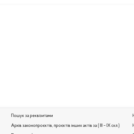
Пошук за реквізитами
Архів законопроєктів, проєктів інших актів за ( III – IX скл.)