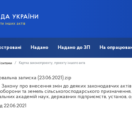
АДА УКРАЇНИ
и інших актів
єстровані
Надано
Надано до ЗП
На опрацюван
Картка законопроєкту, проєкту іншого акта
візитами
альна записка (23.06.2021).zip
 Закону про внесення змін до деяких законодавчих акті
 оборони та земель сільськогосподарського призначення,
льних академій наук, державних підприємств, установ, о
д 22.06.2021