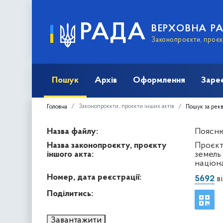
РАДА
ВЕРХОВНА Р
Законопроєкти, проєкт
Пошук
Архів
Оформлення
Заре
Законопроєкти, проєкти інших актів
Головна
Пошук за рек
Назва файлу:
Пояснюв
Назва законопроєкту, проєкту
Проєкт
іншого акта:
земель
націона
Номер, дата реєстрації:
5692
ві
Поділитись:
Завантажити