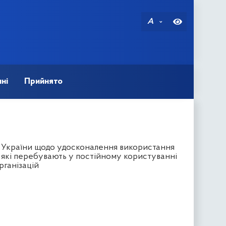
A
ні
Прийнято
в України щодо удосконалення використання
 які перебувають у постійному користуванні
рганізацій