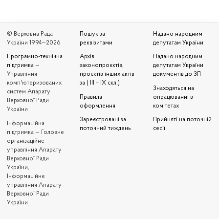
© Верховна Рада
Пошук за
Надано народним
України 1994—2026
реквізитами
депутатам України
Програмно-технічна
Архів
Надано народним
підтримка
—
законопроєктів,
депутатам України
Управління
проєктів інших актів
документів до ЗП
комп'ютеризованих
за ( III – IX скл.)
Знаходяться на
систем Апарату
Правила
опрацюванні в
Верховної Ради
оформлення
комітетах
України
Зареєстровані за
Прийняті на поточній
Iнформаційна
поточний тиждень
сесії
підтримка — Головне
організаційне
управління Апарату
Верховної Ради
України,
Інформаційне
управління Апарату
Верховної Ради
України