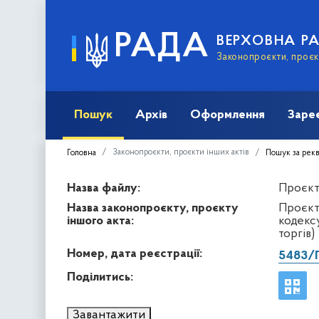
РАДА
ВЕРХОВНА Р
Законопроєкти, проєкт
Пошук
Архів
Оформлення
Заре
Законопроєкти, проєкти інших актів
Головна
Пошук за рек
Назва файлу:
Проєкт 
Назва законопроєкту, проєкту
Проєкт
іншого акта:
кодекс
торгів)
Номер, дата реєстрації:
5483/
Поділитись:
Завантажити