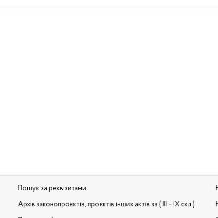
Пошук за реквізитами
Архів законопроєктів, проєктів інших актів за ( III – IX скл.)