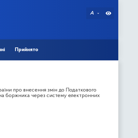
A
ні
Прийнято
аїни про внесення змін до Податкового
йна боржника через систему електронних