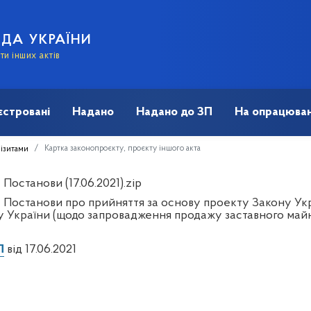
АДА УКРАЇНИ
и інших актів
єстровані
Надано
Надано до ЗП
На опрацюван
Картка законопроєкту, проєкту іншого акта
візитами
Постанови (17.06.2021).zip
 Постанови про прийняття за основу проекту Закону Укр
у України (щодо запровадження продажу заставного ма
П
від 17.06.2021