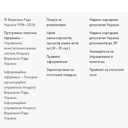
© Верховна Рада
Пошук за
Надано народним
України 1994—2026
реквізитами
депутатам України
Програмно-технічна
Архів
Надано народним
підтримка
—
законопроєктів,
депутатам України
Управління
проєктів інших актів
документів до ЗП
комп'ютеризованих
за ( III – IX скл.)
Знаходяться на
систем Апарату
Правила
опрацюванні в
Верховної Ради
оформлення
комітетах
України
Зареєстровані за
Прийняті на поточній
Iнформаційна
поточний тиждень
сесії
підтримка — Головне
організаційне
управління Апарату
Верховної Ради
України,
Інформаційне
управління Апарату
Верховної Ради
України