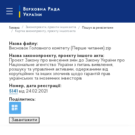
Законопроєкти, проєкти інших актів
Головна
Пошук за реквізитами
Картка законопроєкту, проєкту іншого акта
Назва файлу:
Висновок Головного комітету (Перше читання).zip
Назва законопроєкту, проєкту іншого акта:
Проєкт Закону про внесення змін до Закону України про
Національне агентство України з питань виявлення,
розшуку та управління активами, одержаними від
корупційних та інших злочинів щодо гарантій прав
українських та іноземних інвесторів
Номер, дата реєстрації:
5141
від 24.02.2021
Поділитись:
Завантажити