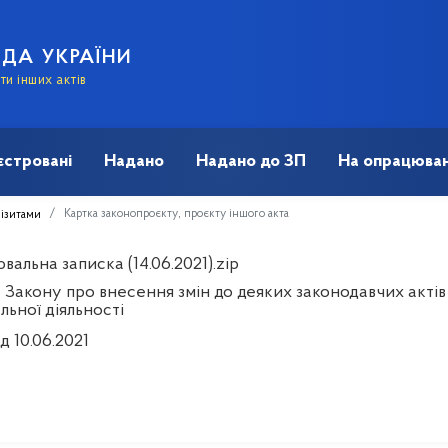
АДА УКРАЇНИ
и інших актів
єстровані
Надано
Надано до ЗП
На опрацюван
Картка законопроєкту, проєкту іншого акта
візитами
альна записка (14.06.2021).zip
 Закону про внесення змін до деяких законодавчих акті
льної діяльності
д 10.06.2021