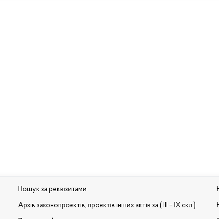
Пошук за реквізитами
Архів законопроєктів, проєктів інших актів за ( III – IX скл.)