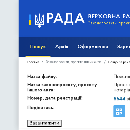
РАДА
ВЕРХОВНА Р
Законопроєкти, проєкт
Пошук
Архів
Оформлення
Заре
Законопроєкти, проєкти інших актів
Головна
Пошук за рек
Назва файлу:
Пояснюв
Назва законопроєкту, проєкту
Проєкт
іншого акта:
нотаріа
Номер, дата реєстрації:
5644
ві
Поділитись:
Завантажити