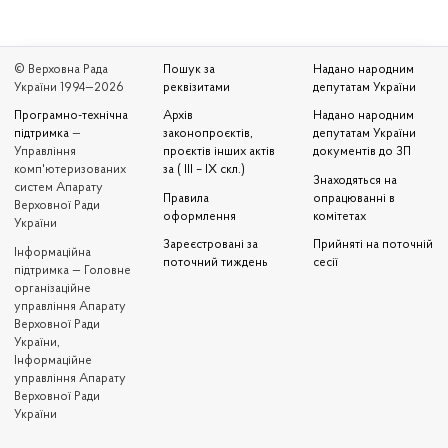
© Верховна Рада
Пошук за
Надано народним
України 1994—2026
реквізитами
депутатам України
Програмно-технічна
Архів
Надано народним
підтримка
—
законопроєктів,
депутатам України
Управління
проєктів інших актів
документів до ЗП
комп'ютеризованих
за ( III – IX скл.)
Знаходяться на
систем Апарату
Правила
опрацюванні в
Верховної Ради
оформлення
комітетах
України
Зареєстровані за
Прийняті на поточній
Iнформаційна
поточний тиждень
сесії
підтримка — Головне
організаційне
управління Апарату
Верховної Ради
України,
Інформаційне
управління Апарату
Верховної Ради
України