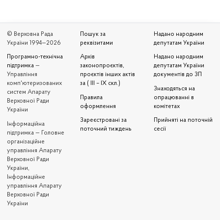
© Верховна Рада
Пошук за
Надано народним
України 1994—2026
реквізитами
депутатам України
Програмно-технічна
Архів
Надано народним
підтримка
—
законопроєктів,
депутатам України
Управління
проєктів інших актів
документів до ЗП
комп'ютеризованих
за ( III – IX скл.)
Знаходяться на
систем Апарату
Правила
опрацюванні в
Верховної Ради
оформлення
комітетах
України
Зареєстровані за
Прийняті на поточній
Iнформаційна
поточний тиждень
сесії
підтримка — Головне
організаційне
управління Апарату
Верховної Ради
України,
Інформаційне
управління Апарату
Верховної Ради
України