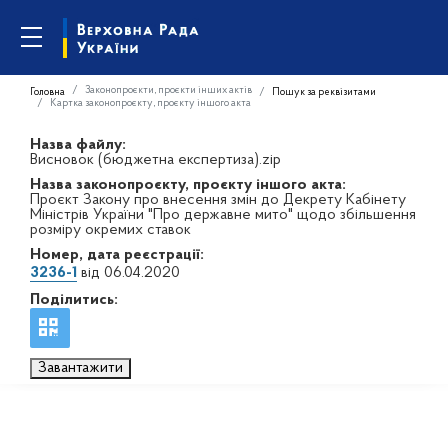
Законопроєкти, проєкти інших актів
Головна
Пошук за реквізитами
Картка законопроєкту, проєкту іншого акта
Назва файлу:
Висновок (бюджетна експертиза).zip
Назва законопроєкту, проєкту іншого акта:
Проєкт Закону про внесення змін до Декрету Кабінету
Міністрів України "Про державне мито" щодо збільшення
розміру окремих ставок
Номер, дата реєстрації:
3236-1
від 06.04.2020
Поділитись:
Завантажити