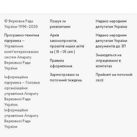
© Верховна Рада
Пошук за
Надано народним
України 1994—2026
реквізитами
депутатам України
Програмно-технічна
Архів
Надано народним
підтримка
—
законопроєктів,
депутатам України
Управління
проєктів інших актів
документів до ЗП
комп'ютеризованих
за ( III – IX скл.)
Знаходяться на
систем Апарату
Правила
опрацюванні в
Верховної Ради
оформлення
комітетах
України
Зареєстровані за
Прийняті на поточній
Iнформаційна
поточний тиждень
сесії
підтримка — Головне
організаційне
управління Апарату
Верховної Ради
України,
Інформаційне
управління Апарату
Верховної Ради
України