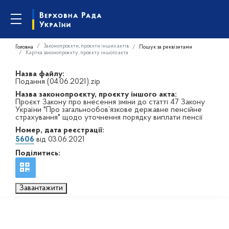
Законопроєкти, проєкти інших актів
Головна
Пошук за реквізитами
Картка законопроєкту, проєкту іншого акта
Назва файлу:
Подання (04.06.2021).zip
Назва законопроєкту, проєкту іншого акта:
Проєкт Закону про внесення зміни до статті 47 Закону
України "Про загальнообов’язкове державне пенсійне
страхування" щодо уточнення порядку виплати пенсії
Номер, дата реєстрації:
5606
від 03.06.2021
Поділитись:
Завантажити