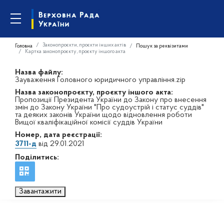
Законопроєкти, проєкти інших актів
Головна
Пошук за реквізитами
Картка законопроєкту, проєкту іншого акта
Назва файлу:
Зауваження Головного юридичного управління.zip
Назва законопроєкту, проєкту іншого акта:
Пропозиції Президента України до Закону про внесення
змін до Закону України "Про судоустрій і статус суддів"
та деяких законів України щодо відновлення роботи
Вищої кваліфікаційної комісії суддів України
Номер, дата реєстрації:
3711-д
від 29.01.2021
Поділитись:
Завантажити