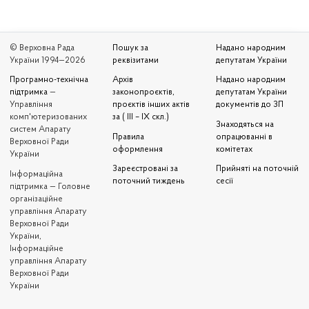
© Верховна Рада
Пошук за
Надано народним
України 1994—2026
реквізитами
депутатам України
Програмно-технічна
Архів
Надано народним
підтримка
—
законопроєктів,
депутатам України
Управління
проєктів інших актів
документів до ЗП
комп'ютеризованих
за ( III – IX скл.)
Знаходяться на
систем Апарату
Правила
опрацюванні в
Верховної Ради
оформлення
комітетах
України
Зареєстровані за
Прийняті на поточній
Iнформаційна
поточний тиждень
сесії
підтримка — Головне
організаційне
управління Апарату
Верховної Ради
України,
Інформаційне
управління Апарату
Верховної Ради
України