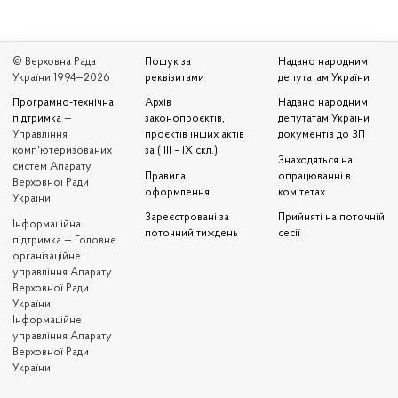
© Верховна Рада
Пошук за
Надано народним
України 1994—2026
реквізитами
депутатам України
Програмно-технічна
Архів
Надано народним
підтримка
—
законопроєктів,
депутатам України
Управління
проєктів інших актів
документів до ЗП
комп'ютеризованих
за ( III – IX скл.)
Знаходяться на
систем Апарату
Правила
опрацюванні в
Верховної Ради
оформлення
комітетах
України
Зареєстровані за
Прийняті на поточній
Iнформаційна
поточний тиждень
сесії
підтримка — Головне
організаційне
управління Апарату
Верховної Ради
України,
Інформаційне
управління Апарату
Верховної Ради
України