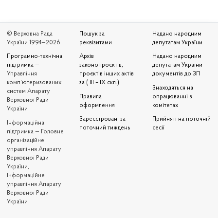
© Верховна Рада
Пошук за
Надано народним
України 1994—2026
реквізитами
депутатам України
Програмно-технічна
Архів
Надано народним
підтримка
—
законопроєктів,
депутатам України
Управління
проєктів інших актів
документів до ЗП
комп'ютеризованих
за ( III – IX скл.)
Знаходяться на
систем Апарату
Правила
опрацюванні в
Верховної Ради
оформлення
комітетах
України
Зареєстровані за
Прийняті на поточній
Iнформаційна
поточний тиждень
сесії
підтримка — Головне
організаційне
управління Апарату
Верховної Ради
України,
Інформаційне
управління Апарату
Верховної Ради
України