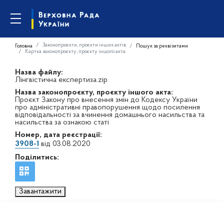
Законопроєкти, проєкти інших актів
Головна
Пошук за реквізитами
Картка законопроєкту, проєкту іншого акта
Назва файлу:
Лінгвістична експертиза.zip
Назва законопроєкту, проєкту іншого акта:
Проєкт Закону про внесення змін до Кодексу України
про адміністративні правопорушення щодо посилення
відповідальності за вчинення домашнього насильства та
насильства за ознакою статі
Номер, дата реєстрації:
3908-1
від 03.08.2020
Поділитись:
Завантажити