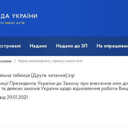
АДА УКРАЇНИ
и інших актів
єстровані
Надано
Надано до ЗП
На опрацюван
Картка законопроєкту, проєкту іншого акта
візитами
льна таблиця (Друге читання).zip
иції Президента України до Закону про внесення змін до
 та деяких законів України щодо відновлення роботи Вищої
від 29.01.2021