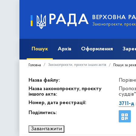
РАДА
ВЕРХОВНА Р
Законопроєкти, проєкт
Пошук
Архів
Оформлення
Заре
Законопроєкти, проєкти інших актів
Головна
Пошук за рек
Назва файлу:
Порівня
Назва законопроєкту, проєкту
Пропоз
іншого акта:
суддів"
Номер, дата реєстрації:
3711-д
Поділитись:
Завантажити