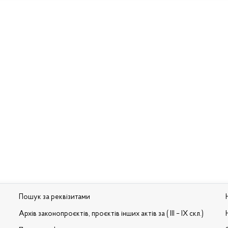
Пошук за реквізитами
Архів законопроєктів, проєктів інших актів за ( III – IX скл.)