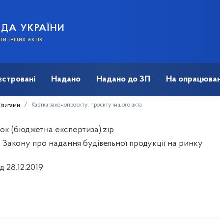
АДА УКРАЇНИ
и інших актів
єстровані
Надано
Надано до ЗП
На опрацюван
Картка законопроєкту, проєкту іншого акта
візитами
ок (бюджетна експертиза).zip
 Закону про надання будівельної продукції на ринку
д 28.12.2019