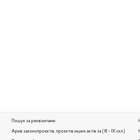
Пошук за реквізитами
Архів законопроєктів, проєктів інших актів за ( III – IX скл.)