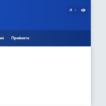
A
ні
Прийнято