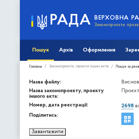
РАДА
ВЕРХОВНА Р
Законопроєкти, проєкт
Пошук
Архів
Оформлення
Заре
Законопроєкти, проєкти інших актів
Головна
Пошук за рек
Назва файлу:
Виснов
Назва законопроєкту, проєкту
Проєкт
іншого акта:
Номер, дата реєстрації:
2698
ві
Поділитись:
Завантажити