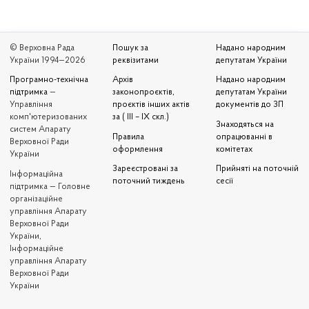
© Верховна Рада
Пошук за
Надано народним
України 1994—2026
реквізитами
депутатам України
Програмно-технічна
Архів
Надано народним
підтримка
—
законопроєктів,
депутатам України
Управління
проєктів інших актів
документів до ЗП
комп'ютеризованих
за ( III – IX скл.)
Знаходяться на
систем Апарату
Правила
опрацюванні в
Верховної Ради
оформлення
комітетах
України
Зареєстровані за
Прийняті на поточній
Iнформаційна
поточний тиждень
сесії
підтримка — Головне
організаційне
управління Апарату
Верховної Ради
України,
Інформаційне
управління Апарату
Верховної Ради
України