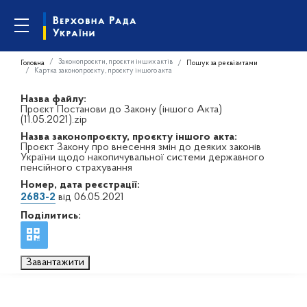
Законопроєкти, проєкти інших актів
Головна
Пошук за реквізитами
Картка законопроєкту, проєкту іншого акта
Назва файлу:
Проєкт Постанови до Закону (іншого Акта)
(11.05.2021).zip
Назва законопроєкту, проєкту іншого акта:
Проєкт Закону про внесення змін до деяких законів
України щодо накопичувальної системи державного
пенсійного страхування
Номер, дата реєстрації:
2683-2
від 06.05.2021
Поділитись:
Завантажити