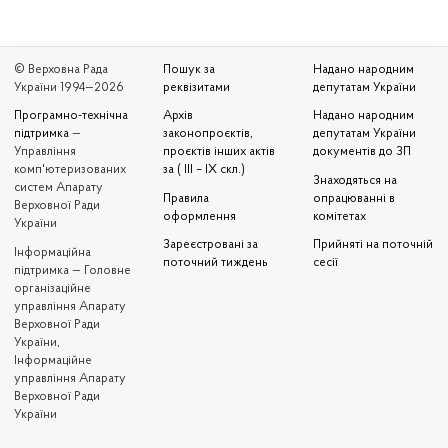
© Верховна Рада
Пошук за
Надано народним
України 1994—2026
реквізитами
депутатам України
Програмно-технічна
Архів
Надано народним
підтримка
—
законопроєктів,
депутатам України
Управління
проєктів інших актів
документів до ЗП
комп'ютеризованих
за ( III – IX скл.)
Знаходяться на
систем Апарату
Правила
опрацюванні в
Верховної Ради
оформлення
комітетах
України
Зареєстровані за
Прийняті на поточній
Iнформаційна
поточний тиждень
сесії
підтримка — Головне
організаційне
управління Апарату
Верховної Ради
України,
Інформаційне
управління Апарату
Верховної Ради
України