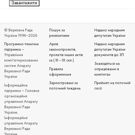
Завантажити
© Верховна Рада
Пошук за
Надано народним
України 1994—2026
реквізитами
депутатам України
Програмно-технічна
Архів
Надано народним
підтримка
—
законопроєктів,
депутатам України
Управління
проєктів інших актів
документів до ЗП
комп'ютеризованих
за ( III – IX скл.)
Знаходяться на
систем Апарату
Правила
опрацюванні в
Верховної Ради
оформлення
комітетах
України
Зареєстровані за
Прийняті на поточній
Iнформаційна
поточний тиждень
сесії
підтримка — Головне
організаційне
управління Апарату
Верховної Ради
України,
Інформаційне
управління Апарату
Верховної Ради
України