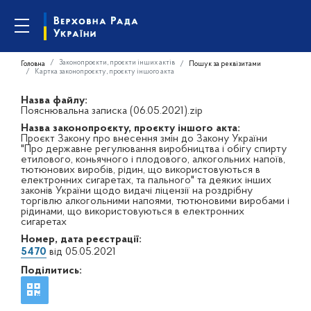
Законопроєкти, проєкти інших актів
Головна
Пошук за реквізитами
Картка законопроєкту, проєкту іншого акта
Назва файлу:
Пояснювальна записка (06.05.2021).zip
Назва законопроєкту, проєкту іншого акта:
Проєкт Закону про внесення змін до Закону України
"Про державне регулювання виробництва і обігу спирту
етилового, коньячного і плодового, алкогольних напоїв,
тютюнових виробів, рідин, що використовуються в
електронних сигаретах, та пального" та деяких інших
законів України щодо видачі ліцензії на роздрібну
торгівлю алкогольними напоями, тютюновими виробами і
рідинами, що використовуються в електронних
сигаретах
Номер, дата реєстрації:
5470
від 05.05.2021
Поділитись: