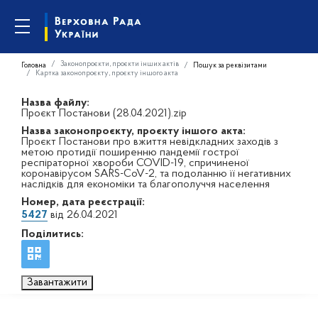
Законопроєкти, проєкти інших актів
Головна
Пошук за реквізитами
Картка законопроєкту, проєкту іншого акта
Назва файлу:
Проєкт Постанови (28.04.2021).zip
Назва законопроєкту, проєкту іншого акта:
Проєкт Постанови про вжиття невідкладних заходів з
метою протидії поширенню пандемії гострої
респіраторної хвороби COVID-19, спричиненої
коронавірусом SARS-CoV-2, та подоланню її негативних
наслідків для економіки та благополуччя населення
Номер, дата реєстрації:
5427
від 26.04.2021
Поділитись:
Завантажити