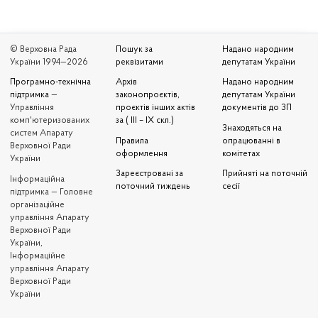
© Верховна Рада
Пошук за
Надано народним
України 1994—2026
реквізитами
депутатам України
Програмно-технічна
Архів
Надано народним
підтримка
—
законопроєктів,
депутатам України
Управління
проєктів інших актів
документів до ЗП
комп'ютеризованих
за ( III – IX скл.)
Знаходяться на
систем Апарату
Правила
опрацюванні в
Верховної Ради
оформлення
комітетах
України
Зареєстровані за
Прийняті на поточній
Iнформаційна
поточний тиждень
сесії
підтримка — Головне
організаційне
управління Апарату
Верховної Ради
України,
Інформаційне
управління Апарату
Верховної Ради
України