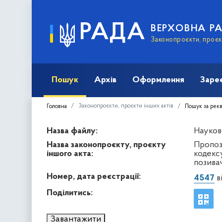
РАДА
ВЕРХОВНА Р
Законопроєкти, проєкт
Пошук
Архів
Оформлення
Заре
Законопроєкти, проєкти інших актів
Головна
Пошук за рек
Назва файлу:
Науков
Назва законопроєкту, проєкту
Пропоз
іншого акта:
кодекс
позива
Номер, дата реєстрації:
4547
ві
Поділитись:
Завантажити