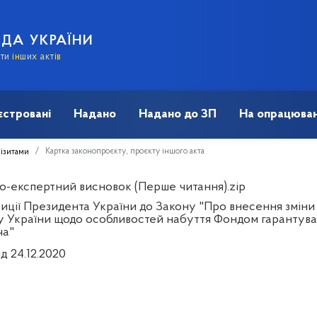
АДА УКРАЇНИ
и інших актів
єстровані
Надано
Надано до ЗП
На опрацюван
Картка законопроєкту, проєкту іншого акта
візитами
о-експертний висновок (Перше читання).zip
иції Президента України до Закону "Про внесення зміни 
у України щодо особливостей набуття Фондом гарантуванн
ча"
д 24.12.2020