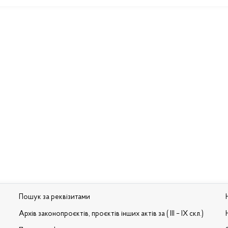
Пошук за реквізитами
Архів законопроєктів, проєктів інших актів за ( III – IX скл.)