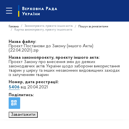
Законопроєкти, проєкти інших актів
Головна
Пошук за реквізитами
Картка законопроєкту, проєкту іншого акта
Назва файлу:
Проєкт Постанови до Закону (іншого Акта)
(22.04.2021).zip
Назва законопроєкту, проєкту іншого акта:
Проєкт Закону про внесення змін до деяких
законодавчих актів України щодо заборони використання
тварин у цирку та інших незаконних видовищних заходах
із залученням тварин
Номер, дата реєстрації:
5406
від 20.04.2021
Поділитись:
Завантажити