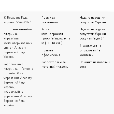
© Верховна Рада
Пошук за
Надано народним
України 1994—2026
реквізитами
депутатам України
Програмно-технічна
Архів
Надано народним
підтримка
—
законопроєктів,
депутатам України
Управління
проєктів інших актів
документів до ЗП
комп'ютеризованих
за ( III – IX скл.)
Знаходяться на
систем Апарату
Правила
опрацюванні в
Верховної Ради
оформлення
комітетах
України
Зареєстровані за
Прийняті на поточній
Iнформаційна
поточний тиждень
сесії
підтримка — Головне
організаційне
управління Апарату
Верховної Ради
України,
Інформаційне
управління Апарату
Верховної Ради
України