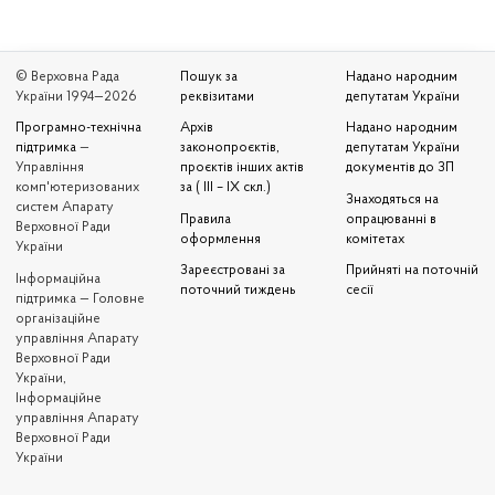
© Верховна Рада
Пошук за
Надано народним
України 1994—2026
реквізитами
депутатам України
Програмно-технічна
Архів
Надано народним
підтримка
—
законопроєктів,
депутатам України
Управління
проєктів інших актів
документів до ЗП
комп'ютеризованих
за ( III – IX скл.)
Знаходяться на
систем Апарату
Правила
опрацюванні в
Верховної Ради
оформлення
комітетах
України
Зареєстровані за
Прийняті на поточній
Iнформаційна
поточний тиждень
сесії
підтримка — Головне
організаційне
управління Апарату
Верховної Ради
України,
Інформаційне
управління Апарату
Верховної Ради
України