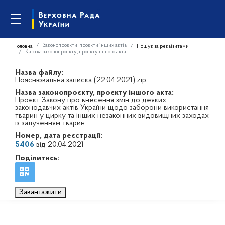
Законопроєкти, проєкти інших актів
Головна
Пошук за реквізитами
Картка законопроєкту, проєкту іншого акта
Назва файлу:
Пояснювальна записка (22.04.2021).zip
Назва законопроєкту, проєкту іншого акта:
Проєкт Закону про внесення змін до деяких
законодавчих актів України щодо заборони використання
тварин у цирку та інших незаконних видовищних заходах
із залученням тварин
Номер, дата реєстрації:
5406
від 20.04.2021
Поділитись:
Завантажити