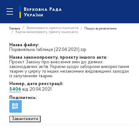
Законопроєкти, проєкти інших актів
Головна
Пошук за реквізитами
Картка законопроєкту, проєкту іншого акта
Назва файлу:
Порівняльна таблиця (22.04.2021).zip
Назва законопроєкту, проєкту іншого акта:
Проєкт Закону про внесення змін до деяких
законодавчих актів України щодо заборони використання
тварин у цирку та інших незаконних видовищних заходах
із залученням тварин
Номер, дата реєстрації:
5406
від 20.04.2021
Поділитись:
Завантажити