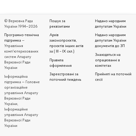
© Верховна Рада
Пошук за
Надано народним
України 1994—2026
реквізитами
депутатам України
Програмно-технічна
Архів
Надано народним
підтримка
—
законопроєктів,
депутатам України
Управління
проєктів інших актів
документів до ЗП
комп'ютеризованих
за ( III – IX скл.)
Знаходяться на
систем Апарату
Правила
опрацюванні в
Верховної Ради
оформлення
комітетах
України
Зареєстровані за
Прийняті на поточній
Iнформаційна
поточний тиждень
сесії
підтримка — Головне
організаційне
управління Апарату
Верховної Ради
України,
Інформаційне
управління Апарату
Верховної Ради
України