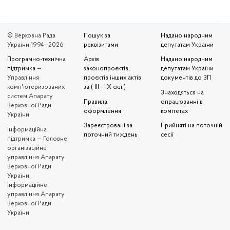
© Верховна Рада
Пошук за
Надано народним
України 1994—2026
реквізитами
депутатам України
Програмно-технічна
Архів
Надано народним
підтримка
—
законопроєктів,
депутатам України
Управління
проєктів інших актів
документів до ЗП
комп'ютеризованих
за ( III – IX скл.)
Знаходяться на
систем Апарату
Правила
опрацюванні в
Верховної Ради
оформлення
комітетах
України
Зареєстровані за
Прийняті на поточній
Iнформаційна
поточний тиждень
сесії
підтримка — Головне
організаційне
управління Апарату
Верховної Ради
України,
Інформаційне
управління Апарату
Верховної Ради
України