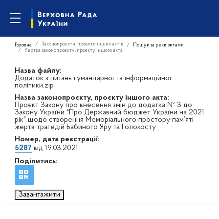
Законопроєкти, проєкти інших актів
Головна
Пошук за реквізитами
Картка законопроєкту, проєкту іншого акта
Назва файлу:
Додаток з питань гуманітарної та інформаційної
політики.zip
Назва законопроєкту, проєкту іншого акта:
Проєкт Закону про внесення змін до додатка № 3 до
Закону України "Про Державний бюджет України на 2021
рік" щодо створення Меморіального простору пам’яті
жертв трагедій Бабиного Яру та Голокосту
Номер, дата реєстрації:
5287
від 19.03.2021
Поділитись:
Завантажити