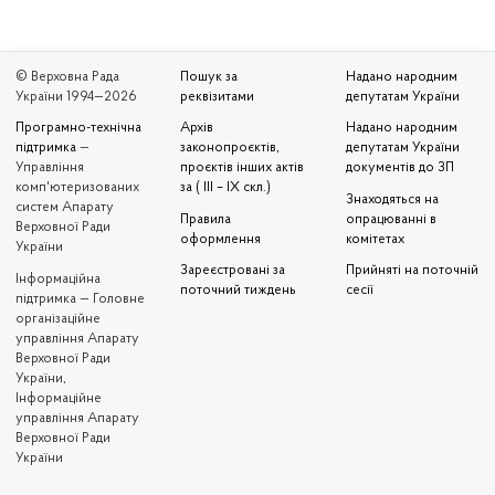
© Верховна Рада
Пошук за
Надано народним
України 1994—2026
реквізитами
депутатам України
Програмно-технічна
Архів
Надано народним
підтримка
—
законопроєктів,
депутатам України
Управління
проєктів інших актів
документів до ЗП
комп'ютеризованих
за ( III – IX скл.)
Знаходяться на
систем Апарату
Правила
опрацюванні в
Верховної Ради
оформлення
комітетах
України
Зареєстровані за
Прийняті на поточній
Iнформаційна
поточний тиждень
сесії
підтримка — Головне
організаційне
управління Апарату
Верховної Ради
України,
Інформаційне
управління Апарату
Верховної Ради
України