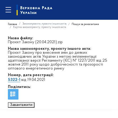
Законопроєкти, проєкти інших актів
Головна
Пошук за реквізитами
Картка законопроєкту, проєкту іншого акта
Назва файлу:
Проєкт Закону (20.04.2021).zip
Назва законопроєкту, проєкту іншого акта:
Проєкт Закону про внесення змін до деяких
законодавчих актів України з метою імплементації
адаптованої версії Регламенту (ЄС) № 1227/2011 від 25
жовтня 2011 року щодо доброчесності та прозорості
оптового енергетичного ринку
Номер, дата реєстрації:
5322-1
від 19.04.2021
Поділитись:
Завантажити