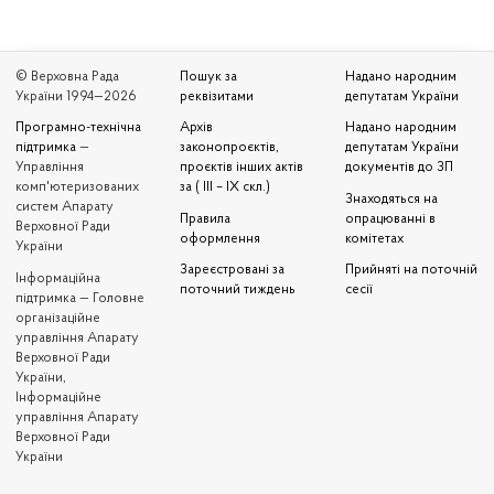
© Верховна Рада
Пошук за
Надано народним
України 1994—2026
реквізитами
депутатам України
Програмно-технічна
Архів
Надано народним
підтримка
—
законопроєктів,
депутатам України
Управління
проєктів інших актів
документів до ЗП
комп'ютеризованих
за ( III – IX скл.)
Знаходяться на
систем Апарату
Правила
опрацюванні в
Верховної Ради
оформлення
комітетах
України
Зареєстровані за
Прийняті на поточній
Iнформаційна
поточний тиждень
сесії
підтримка — Головне
організаційне
управління Апарату
Верховної Ради
України,
Інформаційне
управління Апарату
Верховної Ради
України