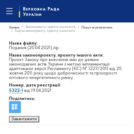
Законопроєкти, проєкти інших актів
Головна
Пошук за реквізитами
Картка законопроєкту, проєкту іншого акта
Назва файлу:
Подання (20.04.2021).zip
Назва законопроєкту, проєкту іншого акта:
Проєкт Закону про внесення змін до деяких
законодавчих актів України з метою імплементації
адаптованої версії Регламенту (ЄС) № 1227/2011 від 25
жовтня 2011 року щодо доброчесності та прозорості
оптового енергетичного ринку
Номер, дата реєстрації:
5322-1
від 19.04.2021
Поділитись:
Завантажити