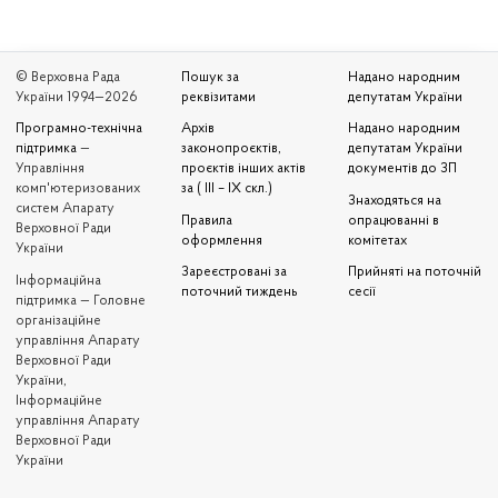
© Верховна Рада
Пошук за
Надано народним
України 1994—2026
реквізитами
депутатам України
Програмно-технічна
Архів
Надано народним
підтримка
—
законопроєктів,
депутатам України
Управління
проєктів інших актів
документів до ЗП
комп'ютеризованих
за ( III – IX скл.)
Знаходяться на
систем Апарату
Правила
опрацюванні в
Верховної Ради
оформлення
комітетах
України
Зареєстровані за
Прийняті на поточній
Iнформаційна
поточний тиждень
сесії
підтримка — Головне
організаційне
управління Апарату
Верховної Ради
України,
Інформаційне
управління Апарату
Верховної Ради
України