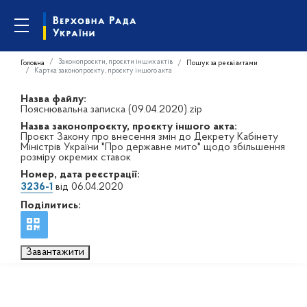
Законопроєкти, проєкти інших актів
Головна
Пошук за реквізитами
Картка законопроєкту, проєкту іншого акта
Назва файлу:
Пояснювальна записка (09.04.2020).zip
Назва законопроєкту, проєкту іншого акта:
Проєкт Закону про внесення змін до Декрету Кабінету
Міністрів України "Про державне мито" щодо збільшення
розміру окремих ставок
Номер, дата реєстрації:
3236-1
від 06.04.2020
Поділитись:
Завантажити