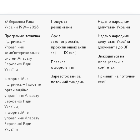
© Верховна Рада
Пошук за
Надано народним
України 1994—2026
реквізитами
депутатам України
Програмно-технічна
Архів
Надано народним
підтримка
—
законопроєктів,
депутатам України
Управління
проєктів інших актів
документів до ЗП
комп'ютеризованих
за ( III – IX скл.)
Знаходяться на
систем Апарату
Правила
опрацюванні в
Верховної Ради
оформлення
комітетах
України
Зареєстровані за
Прийняті на поточній
Iнформаційна
поточний тиждень
сесії
підтримка — Головне
організаційне
управління Апарату
Верховної Ради
України,
Інформаційне
управління Апарату
Верховної Ради
України