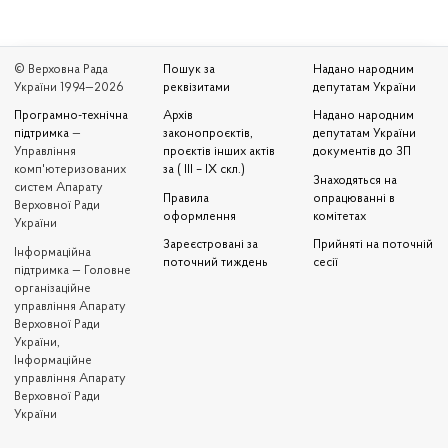
© Верховна Рада
Пошук за
Надано народним
України 1994—2026
реквізитами
депутатам України
Програмно-технічна
Архів
Надано народним
підтримка
—
законопроєктів,
депутатам України
Управління
проєктів інших актів
документів до ЗП
комп'ютеризованих
за ( III – IX скл.)
Знаходяться на
систем Апарату
Правила
опрацюванні в
Верховної Ради
оформлення
комітетах
України
Зареєстровані за
Прийняті на поточній
Iнформаційна
поточний тиждень
сесії
підтримка — Головне
організаційне
управління Апарату
Верховної Ради
України,
Інформаційне
управління Апарату
Верховної Ради
України