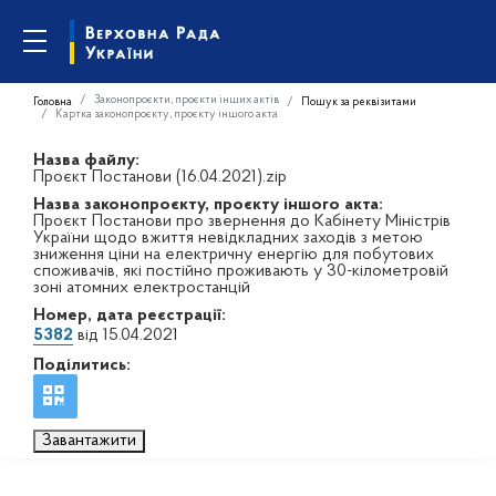
Законопроєкти, проєкти інших актів
Головна
Пошук за реквізитами
Картка законопроєкту, проєкту іншого акта
Назва файлу:
Проєкт Постанови (16.04.2021).zip
Назва законопроєкту, проєкту іншого акта:
Проєкт Постанови про звернення до Кабінету Міністрів
України щодо вжиття невідкладних заходів з метою
зниження ціни на електричну енергію для побутових
споживачів, які постійно проживають у 30-кілометровій
зоні атомних електростанцій
Номер, дата реєстрації:
5382
від 15.04.2021
Поділитись:
Завантажити