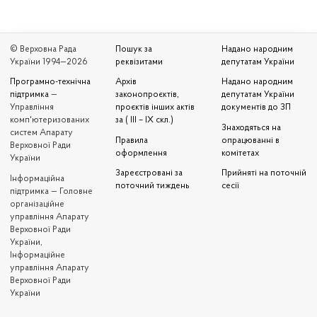
© Верховна Рада
Пошук за
Надано народним
України 1994—2026
реквізитами
депутатам України
Програмно-технічна
Архів
Надано народним
підтримка
—
законопроєктів,
депутатам України
Управління
проєктів інших актів
документів до ЗП
комп'ютеризованих
за ( III – IX скл.)
Знаходяться на
систем Апарату
Правила
опрацюванні в
Верховної Ради
оформлення
комітетах
України
Зареєстровані за
Прийняті на поточній
Iнформаційна
поточний тиждень
сесії
підтримка — Головне
організаційне
управління Апарату
Верховної Ради
України,
Інформаційне
управління Апарату
Верховної Ради
України