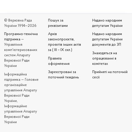
© Верховна Рада
Пошук за
Надано народним
України 1994—2026
реквізитами
депутатам України
Програмно-технічна
Архів
Надано народним
підтримка
—
законопроєктів,
депутатам України
Управління
проєктів інших актів
документів до ЗП
комп'ютеризованих
за ( III – IX скл.)
Знаходяться на
систем Апарату
Правила
опрацюванні в
Верховної Ради
оформлення
комітетах
України
Зареєстровані за
Прийняті на поточній
Iнформаційна
поточний тиждень
сесії
підтримка — Головне
організаційне
управління Апарату
Верховної Ради
України,
Інформаційне
управління Апарату
Верховної Ради
України