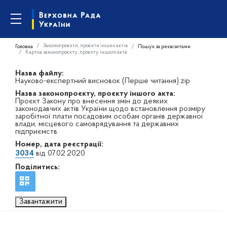
Законопроєкти, проєкти інших актів
Головна
Пошук за реквізитами
Картка законопроєкту, проєкту іншого акта
Назва файлу:
Науково-експертний висновок (Перше читання).zip
Назва законопроєкту, проєкту іншого акта:
Проєкт Закону про внесення змін до деяких
законодавчих актів України щодо встановлення розміру
заробітної плати посадовим особам органів державної
влади, місцевого самоврядування та державних
підприємств
Номер, дата реєстрації:
3034
від 07.02.2020
Поділитись:
Завантажити