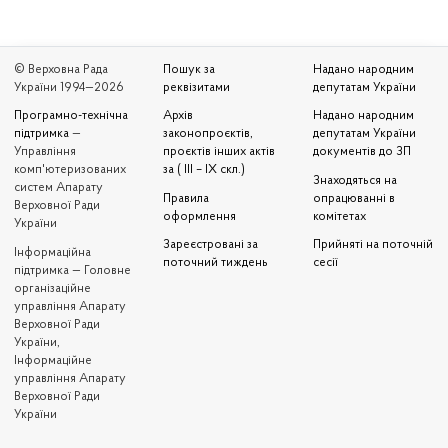
© Верховна Рада
Пошук за
Надано народним
України 1994—2026
реквізитами
депутатам України
Програмно-технічна
Архів
Надано народним
підтримка
—
законопроєктів,
депутатам України
Управління
проєктів інших актів
документів до ЗП
комп'ютеризованих
за ( III – IX скл.)
Знаходяться на
систем Апарату
Правила
опрацюванні в
Верховної Ради
оформлення
комітетах
України
Зареєстровані за
Прийняті на поточній
Iнформаційна
поточний тиждень
сесії
підтримка — Головне
організаційне
управління Апарату
Верховної Ради
України,
Інформаційне
управління Апарату
Верховної Ради
України