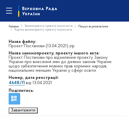
Законопроєкти, проєкти інших актів
Головна
Пошук за реквізитами
Картка законопроєкту, проєкту іншого акта
Назва файлу:
Проєкт Постанови (13.04.2021).zip
Назва законопроєкту, проєкту іншого акта:
Проєкт Постанови про відхилення проекту Закону
України про внесення змін до деяких законів України
щодо забезпечення мовних прав корінних народів,
національних меншин України у сфері освіти
Номер, дата реєстрації:
4648/П
від 13.04.2021
Поділитись:
Завантажити