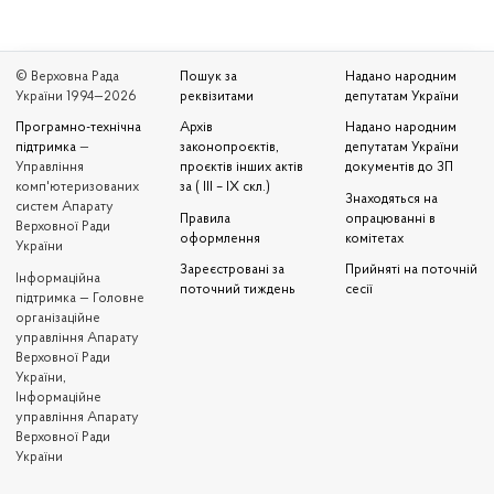
© Верховна Рада
Пошук за
Надано народним
України 1994—2026
реквізитами
депутатам України
Програмно-технічна
Архів
Надано народним
підтримка
—
законопроєктів,
депутатам України
Управління
проєктів інших актів
документів до ЗП
комп'ютеризованих
за ( III – IX скл.)
Знаходяться на
систем Апарату
Правила
опрацюванні в
Верховної Ради
оформлення
комітетах
України
Зареєстровані за
Прийняті на поточній
Iнформаційна
поточний тиждень
сесії
підтримка — Головне
організаційне
управління Апарату
Верховної Ради
України,
Інформаційне
управління Апарату
Верховної Ради
України