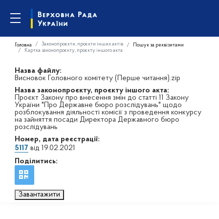
Законопроєкти, проєкти інших актів
Головна
Пошук за реквізитами
Картка законопроєкту, проєкту іншого акта
Назва файлу:
Висновок Головного комітету (Перше читання).zip
Назва законопроєкту, проєкту іншого акта:
Проєкт Закону про внесення змін до статті 11 Закону
України "Про Державне бюро розслідувань" щодо
розблокування діяльності комісії з проведення конкурсу
на зайняття посади Директора Державного бюро
розслідувань
Номер, дата реєстрації:
5117
від 19.02.2021
Поділитись:
Завантажити