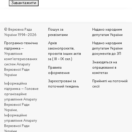
Завантажити
© Верховна Рада
Пошук за
Надано народним
України 1994—2026
реквізитами
депутатам України
Програмно-технічна
Архів
Надано народним
підтримка
—
законопроєктів,
депутатам України
Управління
проєктів інших актів
документів до ЗП
комп'ютеризованих
за ( III – IX скл.)
Знаходяться на
систем Апарату
Правила
опрацюванні в
Верховної Ради
оформлення
комітетах
України
Зареєстровані за
Прийняті на поточній
Iнформаційна
поточний тиждень
сесії
підтримка — Головне
організаційне
управління Апарату
Верховної Ради
України,
Інформаційне
управління Апарату
Верховної Ради
України