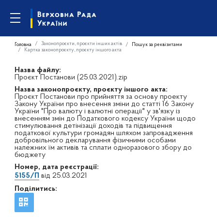
Законопроєкти, проєкти інших актів
Головна
Пошук за реквізитами
Картка законопроєкту, проєкту іншого акта
Назва файлу:
Проєкт Постанови (25.03.2021).zip
Назва законопроєкту, проєкту іншого акта:
Проєкт Постанови про прийняття за основу проекту
Закону України про внесення зміни до статті 16 Закону
України "Про валюту і валютні операції" у зв'язку із
внесенням змін до Податкового кодексу України щодо
стимулювання детінізації доходів та підвищення
податкової культури громадян шляхом запровадження
добровільного декларування фізичними особами
належних їм активів та сплати одноразового збору до
бюджету
Номер, дата реєстрації:
5155/П
від 25.03.2021
Поділитись: