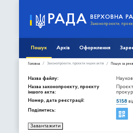
РАДА
ВЕРХОВНА Р
Законопроєкти, проєкт
Пошук
Архів
Оформлення
Заре
Законопроєкти, проєкти інших актів
Головна
Пошук за рек
Назва файлу:
Науков
Назва законопроєкту, проєкту
Проєкт
іншого акта:
прокур
Номер, дата реєстрації:
5158
ві
Поділитись:
Завантажити