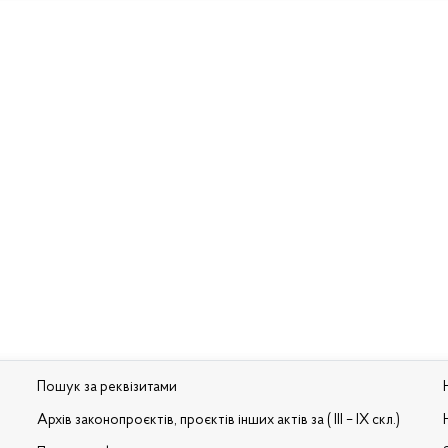
Пошук за реквізитами
Архів законопроєктів, проєктів інших актів за ( III – IX скл.)