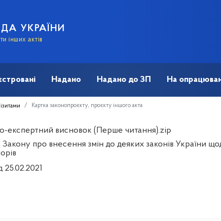
АДА УКРАЇНИ
и інших актів
єстровані
Надано
Надано до ЗП
На опрацюван
Картка законопроєкту, проєкту іншого акта
візитами
о-експертний висновок (Перше читання).zip
 Закону про внесення змін до деяких законів України що
орів
д 25.02.2021