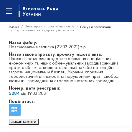
Законопроєкти, проєкти інших актів
Головна
Пошук за реквізитами
Картка законопроєкту, проєкту іншого акта
Назва файлу:
Пояснювальна записка (22.03.2021).zip
Назва законопроєкту, проєкту іншого акта:
Проєкт Постанови щодо застосування спеціальних
економічних та інших обмежувальних заходів (санкцій)
проти осіб, які створюють реальні та/або потенційні
загрози національній безпеці України, сприяння
терористичній діяльності та порушенням прав і свобод
людини і громадянина стосовно іноземних громадян
Номер, дата реєстрації:
5284
від 19.03.2021
Поділитись:
Завантажити