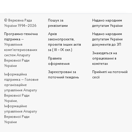
© Верховна Рада
Пошук за
Надано народним
України 1994—2026
реквізитами
депутатам України
Програмно-технічна
Архів
Надано народним
підтримка
—
законопроєктів,
депутатам України
Управління
проєктів інших актів
документів до ЗП
комп'ютеризованих
за ( III – IX скл.)
Знаходяться на
систем Апарату
Правила
опрацюванні в
Верховної Ради
оформлення
комітетах
України
Зареєстровані за
Прийняті на поточній
Iнформаційна
поточний тиждень
сесії
підтримка — Головне
організаційне
управління Апарату
Верховної Ради
України,
Інформаційне
управління Апарату
Верховної Ради
України