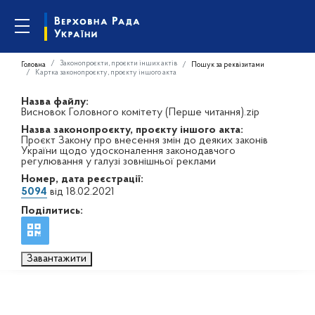
Законопроєкти, проєкти інших актів
Головна
Пошук за реквізитами
Картка законопроєкту, проєкту іншого акта
Назва файлу:
Висновок Головного комітету (Перше читання).zip
Назва законопроєкту, проєкту іншого акта:
Проєкт Закону про внесення змін до деяких законів
України щодо удосконалення законодавчого
регулювання у галузі зовнішньої реклами
Номер, дата реєстрації:
5094
від 18.02.2021
Поділитись:
Завантажити