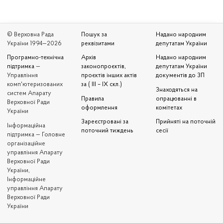
© Верховна Рада
Пошук за
Надано народним
України 1994—2026
реквізитами
депутатам України
Програмно-технічна
Архів
Надано народним
підтримка
—
законопроєктів,
депутатам України
Управління
проєктів інших актів
документів до ЗП
комп'ютеризованих
за ( III – IX скл.)
Знаходяться на
систем Апарату
Правила
опрацюванні в
Верховної Ради
оформлення
комітетах
України
Зареєстровані за
Прийняті на поточній
Iнформаційна
поточний тиждень
сесії
підтримка — Головне
організаційне
управління Апарату
Верховної Ради
України,
Інформаційне
управління Апарату
Верховної Ради
України